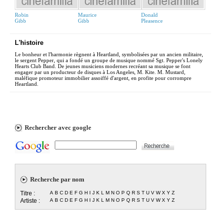
Robin
Maurice
Donald
Gibb
Gibb
Pleasence
L'histoire
Le bonheur et l'harmonie règnent à Heartland, symbolisées par un ancien militaire,
le sergent Pepper, qui a fondé un groupe de musique nommé Sgt. Pepper's Lonely
Hearts Club Band. De jeunes musiciens modernes recréant sa musique se font
engager par un producteur de disques à Los Angeles, M. Kite. M. Mustard,
maléfique promoteur immobilier assoiffé d'argent, en profite pour corrompre
Heartland.
Rechercher avec google
Recherche par nom
Titre :
A
B
C
D
E
F
G
H
I
J
K
L
M
N
O
P
Q
R
S
T
U
V
W
X
Y
Z
Artiste :
A
B
C
D
E
F
G
H
I
J
K
L
M
N
O
P
Q
R
S
T
U
V
W
X
Y
Z