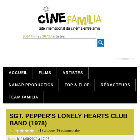
9014
films
/
36788
artistes
se connecter
ACCUEIL
FILMS
ARTISTES
NANAR PRODUCTION
TOP & FLOP
RÉDACTEURS
TEAM FAMILIA
SGT. PEPPER'S LONELY HEARTS CLUB
BAND (1978)
(
1
) critique (
0
) commentaire
Manu
le 04/08/2022 à 17:07