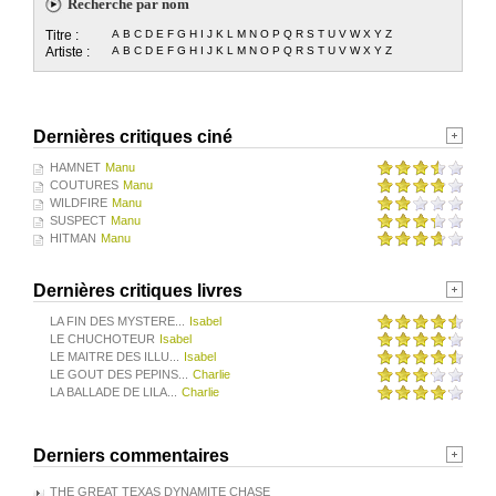
Recherche par nom
Titre :
A
B
C
D
E
F
G
H
I
J
K
L
M
N
O
P
Q
R
S
T
U
V
W
X
Y
Z
Artiste :
A
B
C
D
E
F
G
H
I
J
K
L
M
N
O
P
Q
R
S
T
U
V
W
X
Y
Z
Dernières critiques ciné
HAMNET
Manu
COUTURES
Manu
WILDFIRE
Manu
SUSPECT
Manu
HITMAN
Manu
Dernières critiques livres
LA FIN DES MYSTERE...
Isabel
LE CHUCHOTEUR
Isabel
LE MAITRE DES ILLU...
Isabel
LE GOUT DES PEPINS...
Charlie
LA BALLADE DE LILA...
Charlie
Derniers commentaires
THE GREAT TEXAS DYNAMITE CHASE