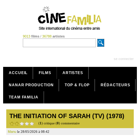
9013
films
/
36788
artistes
se connecter
ACCUEIL
FILMS
ARTISTES
NANAR PRODUCTION
TOP & FLOP
RÉDACTEURS
TEAM FAMILIA
THE INITIATION OF SARAH (TV) (1978)
(
1
) critique (
0
) commentaire
Manu
le 28/05/2026 à 08:42