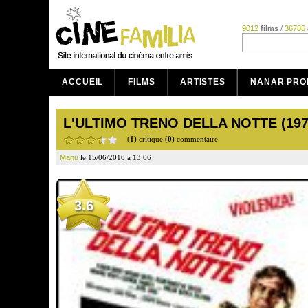
9012
films
/
36786
ACCUEIL
FILMS
ARTISTES
NANAR PRO
L'ULTIMO TRENO DELLA NOTTE (197
(
1
) critique (
0
) commentaire
Manu
le 15/06/2010 à 13:06
3.6