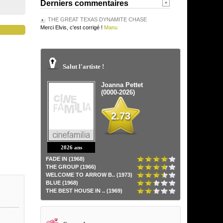
Derniers commentaires
THE GREAT TEXAS DYNAMITE CHASE
Merci Elvis, c'est corrigé !
Manu
Salut l'artiste !
Joanna Pettet
(0000-2026)
2.73
2026 ans
FADE IN (1968)
THE GROUP (1966)
WELCOME TO ARROW B.. (1973)
BLUE (1968)
THE BEST HOUSE IN .. (1969)