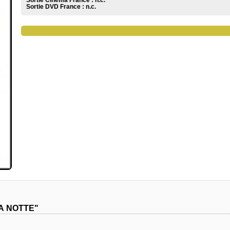
Sortie Cinéma France :
n.c.
Sortie DVD France :
n.c.
LA NOTTE"