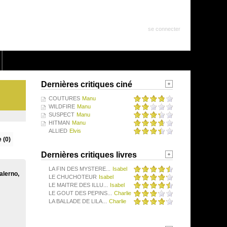
se connecter
Dernières critiques ciné
COUTURES
Manu
WILDFIRE
Manu
SUSPECT
Manu
HITMAN
Manu
ALLIED
Elvis
 (0)
Dernières critiques livres
LA FIN DES MYSTERE...
Isabel
alerno,
LE CHUCHOTEUR
Isabel
LE MAITRE DES ILLU...
Isabel
LE GOUT DES PEPINS...
Charlie
LA BALLADE DE LILA...
Charlie