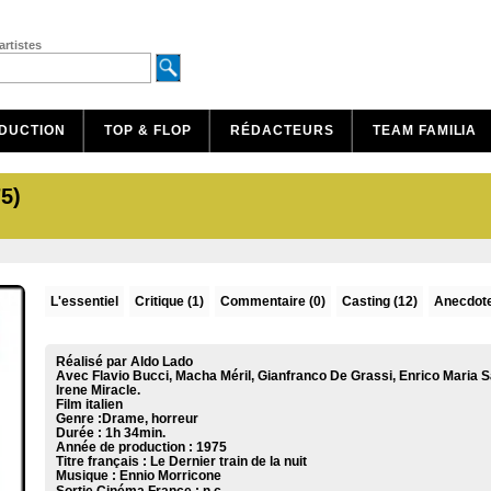
artistes
DUCTION
TOP & FLOP
RÉDACTEURS
TEAM FAMILIA
5)
L'essentiel
Critique
(1)
Commentaire
(0)
Casting (12)
Anecdote
Réalisé par Aldo Lado
Avec Flavio Bucci, Macha Méril, Gianfranco De Grassi, Enrico Maria S
Irene Miracle.
Film italien
Genre :Drame, horreur
Durée : 1h 34min.
Année de production : 1975
Titre français : Le Dernier train de la nuit
Musique :
Ennio Morricone