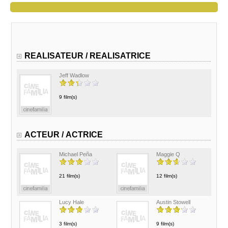
REALISATEUR / REALISATRICE
Jeff Wadlow
9 film(s)
ACTEUR / ACTRICE
Michael Peña
Maggie Q
21 film(s)
12 film(s)
Lucy Hale
Austin Stowell
3 film(s)
9 film(s)