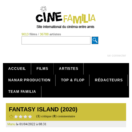
9013
films
/
36788
artistes
se connecter
ACCUEIL
FILMS
ARTISTES
NANAR PRODUCTION
TOP & FLOP
RÉDACTEURS
TEAM FAMILIA
FANTASY ISLAND (2020)
(
1
) critique (
0
) commentaire
Manu
le 01/04/2022 à 08:31