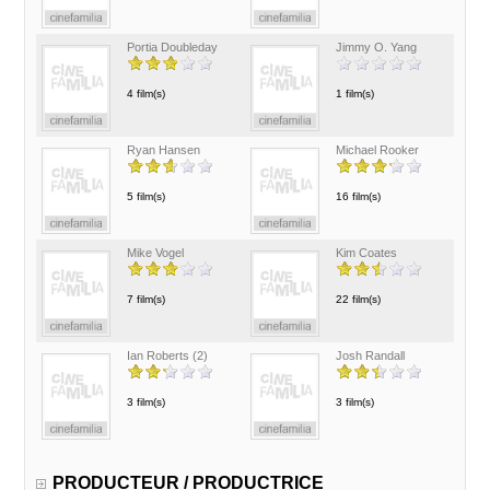
Portia Doubleday
Jimmy O. Yang
4 film(s)
1 film(s)
Ryan Hansen
Michael Rooker
5 film(s)
16 film(s)
Mike Vogel
Kim Coates
7 film(s)
22 film(s)
Ian Roberts (2)
Josh Randall
3 film(s)
3 film(s)
PRODUCTEUR / PRODUCTRICE