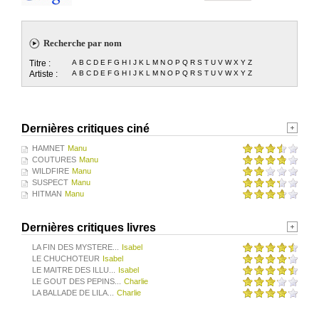
Recherche par nom
Titre :
A
B
C
D
E
F
G
H
I
J
K
L
M
N
O
P
Q
R
S
T
U
V
W
X
Y
Z
Artiste :
A
B
C
D
E
F
G
H
I
J
K
L
M
N
O
P
Q
R
S
T
U
V
W
X
Y
Z
Dernières critiques ciné
HAMNET
Manu
COUTURES
Manu
WILDFIRE
Manu
SUSPECT
Manu
HITMAN
Manu
Dernières critiques livres
LA FIN DES MYSTERE...
Isabel
LE CHUCHOTEUR
Isabel
LE MAITRE DES ILLU...
Isabel
LE GOUT DES PEPINS...
Charlie
LA BALLADE DE LILA...
Charlie