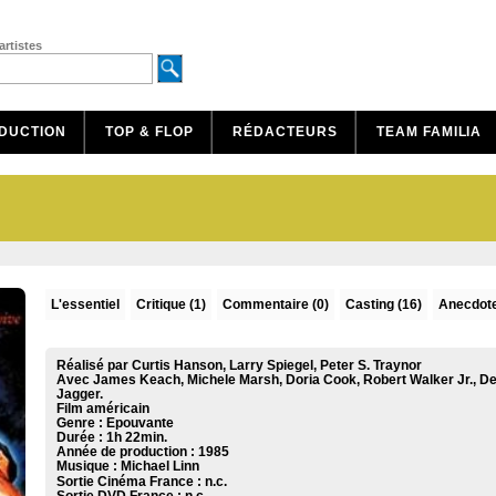
artistes
DUCTION
TOP & FLOP
RÉDACTEURS
TEAM FAMILIA
L'essentiel
Critique
(1)
Commentaire
(0)
Casting (16)
Anecdote
Réalisé par Curtis Hanson, Larry Spiegel, Peter S. Traynor
Avec James Keach, Michele Marsh, Doria Cook, Robert Walker Jr., D
Jagger.
Film américain
Genre : Epouvante
Durée : 1h 22min.
Année de production : 1985
Musique :
Michael Linn
Sortie Cinéma France :
n.c.