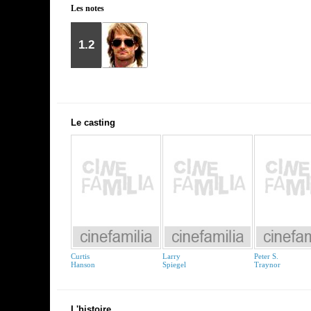
Les notes
1.2
Le casting
Curtis
Larry
Peter S.
Hanson
Spiegel
Traynor
L'histoire