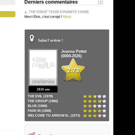
Derniers commentaires
THE GREAT TEXAS DYNAMITE CHASE
Merci Elvis, c'est corrigé !
Manu
Salut l'artiste !
Joanna Pettet
(0000-2026)
2.73
2026 ans
THE EVIL (1978)
THE GROUP (1966)
BLUE (1968)
FADE IN (1968)
WELCOME TO ARROW B.. (1973)