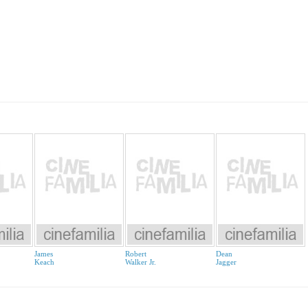
James
Robert
Dean
Keach
Walker Jr.
Jagger