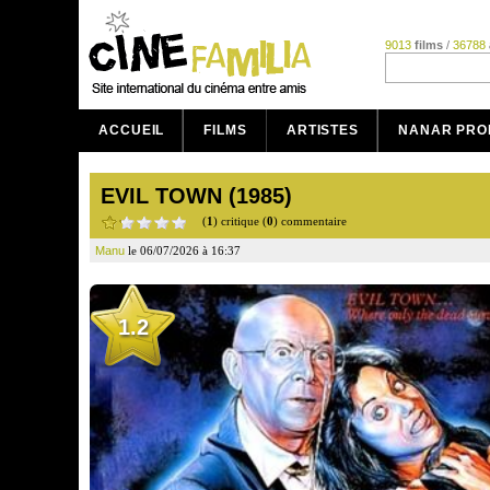
9013
films
/
36788
ACCUEIL
FILMS
ARTISTES
NANAR PRO
EVIL TOWN (1985)
(
1
) critique (
0
) commentaire
Manu
le 06/07/2026 à 16:37
1.2