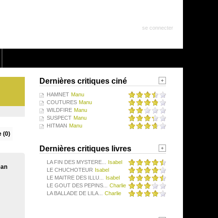
se connecter
Dernières critiques ciné
HAMNET
Manu
COUTURES
Manu
WILDFIRE
Manu
SUSPECT
Manu
HITMAN
Manu
 (0)
Dernières critiques livres
LA FIN DES MYSTERE...
Isabel
ean
LE CHUCHOTEUR
Isabel
LE MAITRE DES ILLU...
Isabel
LE GOUT DES PEPINS...
Charlie
LA BALLADE DE LILA...
Charlie