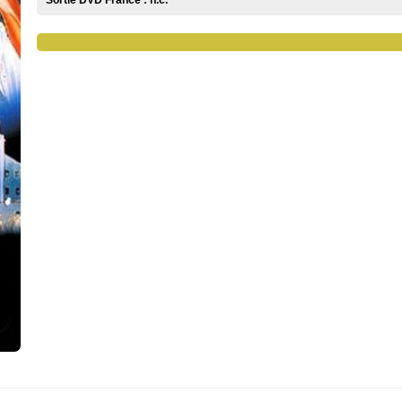
Sortie DVD France :
n.c.