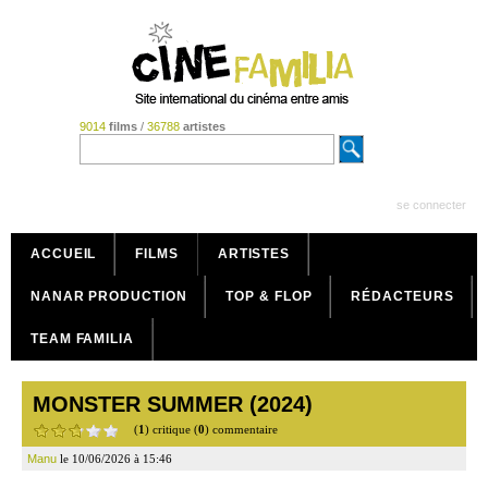
9014
films
/
36788
artistes
se connecter
ACCUEIL
FILMS
ARTISTES
NANAR PRODUCTION
TOP & FLOP
RÉDACTEURS
TEAM FAMILIA
MONSTER SUMMER (2024)
(
1
) critique (
0
) commentaire
Manu
le 10/06/2026 à 15:46