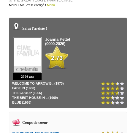
THE GREAT TEXAS DYNAMITE CHASE
Merci Elvis, c'est corrigé !
Manu
Salut l'artiste !
Joanna Pettet
(0000-2026)
2.73
2026 ans
WELCOME TO ARROW B.. (1973)
FADE IN (1968)
THE GROUP (1966)
THE BEST HOUSE IN .. (1969)
BLUE (1968)
Coups de coeur