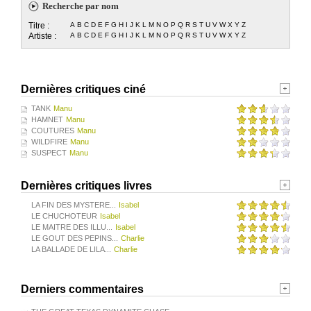
Recherche par nom
Titre :
A
B
C
D
E
F
G
H
I
J
K
L
M
N
O
P
Q
R
S
T
U
V
W
X
Y
Z
Artiste :
A
B
C
D
E
F
G
H
I
J
K
L
M
N
O
P
Q
R
S
T
U
V
W
X
Y
Z
Dernières critiques ciné
TANK
Manu
HAMNET
Manu
COUTURES
Manu
WILDFIRE
Manu
SUSPECT
Manu
Dernières critiques livres
LA FIN DES MYSTERE...
Isabel
LE CHUCHOTEUR
Isabel
LE MAITRE DES ILLU...
Isabel
LE GOUT DES PEPINS...
Charlie
LA BALLADE DE LILA...
Charlie
Derniers commentaires