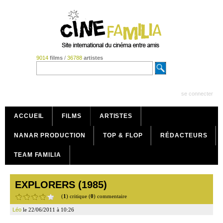
9014
films
/
36788
artistes
se connecter
ACCUEIL
FILMS
ARTISTES
NANAR PRODUCTION
TOP & FLOP
RÉDACTEURS
TEAM FAMILIA
EXPLORERS (1985)
(
1
) critique (
0
) commentaire
Léo
le 22/06/2011 à 10:26