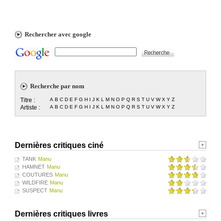
Rechercher avec google
Recherche par nom
Titre :
A
B
C
D
E
F
G
H
I
J
K
L
M
N
O
P
Q
R
S
T
U
V
W
X
Y
Z
Artiste :
A
B
C
D
E
F
G
H
I
J
K
L
M
N
O
P
Q
R
S
T
U
V
W
X
Y
Z
Dernières critiques ciné
TANK
Manu
HAMNET
Manu
COUTURES
Manu
WILDFIRE
Manu
SUSPECT
Manu
Dernières critiques livres