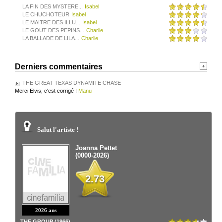
LA FIN DES MYSTERE...
Isabel
LE CHUCHOTEUR
Isabel
LE MAITRE DES ILLU...
Isabel
LE GOUT DES PEPINS...
Charlie
LA BALLADE DE LILA...
Charlie
Derniers commentaires
THE GREAT TEXAS DYNAMITE CHASE
Merci Elvis, c'est corrigé !
Manu
Salut l'artiste !
Joanna Pettet
(0000-2026)
2.73
2026 ans
THE GROUP (1966)