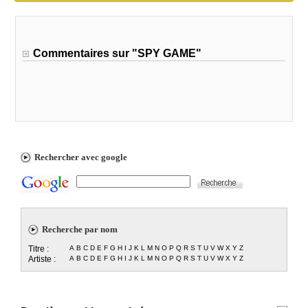
Commentaires sur "SPY GAME"
Rechercher avec google
Recherche par nom
Titre :
A
B
C
D
E
F
G
H
I
J
K
L
M
N
O
P
Q
R
S
T
U
V
W
X
Y
Z
Artiste :
A
B
C
D
E
F
G
H
I
J
K
L
M
N
O
P
Q
R
S
T
U
V
W
X
Y
Z