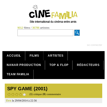
9012
films
/
36786
artistes
se connecter
ACCUEIL
FILMS
ARTISTES
NANAR PRODUCTION
TOP & FLOP
RÉDACTEURS
TEAM FAMILIA
SPY GAME (2001)
(
1
) critique (
0
) commentaire
Elvis
le 29/04/2014 à 22:56