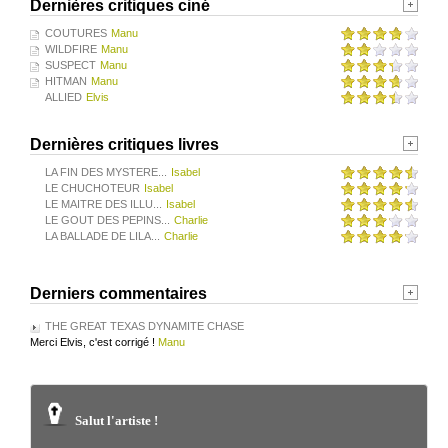
Dernières critiques ciné
COUTURES
Manu
WILDFIRE
Manu
SUSPECT
Manu
HITMAN
Manu
ALLIED
Elvis
Dernières critiques livres
LA FIN DES MYSTERE...
Isabel
LE CHUCHOTEUR
Isabel
LE MAITRE DES ILLU...
Isabel
LE GOUT DES PEPINS...
Charlie
LA BALLADE DE LILA...
Charlie
Derniers commentaires
THE GREAT TEXAS DYNAMITE CHASE
Merci Elvis, c'est corrigé !
Manu
Salut l'artiste !