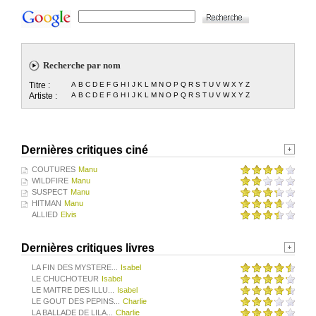
Recherche par nom
Titre :
A
B
C
D
E
F
G
H
I
J
K
L
M
N
O
P
Q
R
S
T
U
V
W
X
Y
Z
Artiste :
A
B
C
D
E
F
G
H
I
J
K
L
M
N
O
P
Q
R
S
T
U
V
W
X
Y
Z
Dernières critiques ciné
COUTURES
Manu
WILDFIRE
Manu
SUSPECT
Manu
HITMAN
Manu
ALLIED
Elvis
Dernières critiques livres
LA FIN DES MYSTERE...
Isabel
LE CHUCHOTEUR
Isabel
LE MAITRE DES ILLU...
Isabel
LE GOUT DES PEPINS...
Charlie
LA BALLADE DE LILA...
Charlie