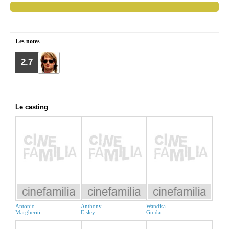
Les notes
2.7
Le casting
Antonio
Anthony
Wandisa
Margheriti
Eisley
Guida