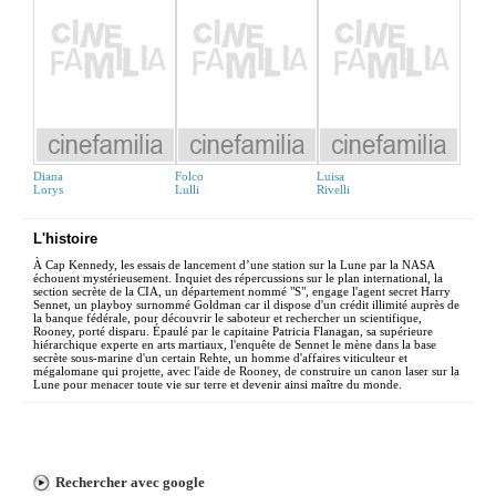
Diana
Folco
Luisa
Lorys
Lulli
Rivelli
L'histoire
À Cap Kennedy, les essais de lancement d’une station sur la Lune par la NASA
échouent mystérieusement. Inquiet des répercussions sur le plan international, la
section secrète de la CIA, un département nommé "S", engage l'agent secret Harry
Sennet, un playboy surnommé Goldman car il dispose d'un crédit illimité auprès de
la banque fédérale, pour découvrir le saboteur et rechercher un scientifique,
Rooney, porté disparu. Épaulé par le capitaine Patricia Flanagan, sa supérieure
hiérarchique experte en arts martiaux, l'enquête de Sennet le mène dans la base
secrète sous-marine d'un certain Rehte, un homme d'affaires viticulteur et
mégalomane qui projette, avec l'aide de Rooney, de construire un canon laser sur la
Lune pour menacer toute vie sur terre et devenir ainsi maître du monde.
Rechercher avec google