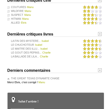
Dernières critiques ciné
COUTURES
Manu
WILDFIRE
Manu
SUSPECT
Manu
HITMAN
Manu
ALLIED
Elvis
Dernières critiques livres
LA FIN DES MYSTERE...
Isabel
LE CHUCHOTEUR
Isabel
LE MAITRE DES ILLU...
Isabel
LE GOUT DES PEPINS...
Charlie
LA BALLADE DE LILA...
Charlie
Derniers commentaires
THE GREAT TEXAS DYNAMITE CHASE
Merci Elvis, c'est corrigé !
Manu
Salut l'artiste !