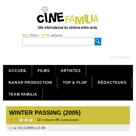
9012
films
/
36786
artistes
se connecter
ACCUEIL
FILMS
ARTISTES
NANAR PRODUCTION
TOP & FLOP
RÉDACTEURS
TEAM FAMILIA
WINTER PASSING (2005)
(
2
) critiques (
0
) commentaire
Léo
le 14/12/2009 à 21:08