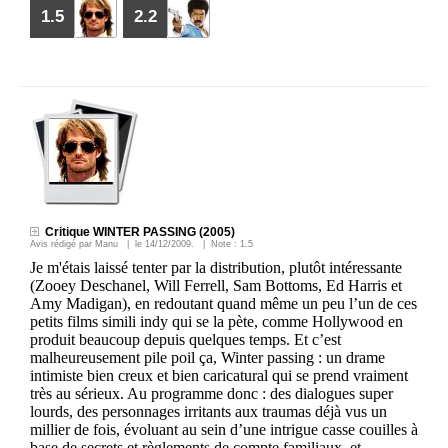
1.5
2.2
Critique WINTER PASSING (2005)
Avis rédigé par
Manu
| le
14/12/2009
. | Note :
1.5
Je m'étais laissé tenter par la distribution, plutôt intéressante
(Zooey Deschanel, Will Ferrell, Sam Bottoms, Ed Harris et
Amy Madigan), en redoutant quand même un peu l’un de ces
petits films simili indy qui se la pète, comme Hollywood en
produit beaucoup depuis quelques temps. Et c’est
malheureusement pile poil ça, Winter passing : un drame
intimiste bien creux et bien caricatural qui se prend vraiment
très au sérieux. Au programme donc : des dialogues super
lourds, des personnages irritants aux traumas déjà vus un
millier de fois, évoluant au sein d’une intrigue casse couilles à
base de secrets et règlements de compte familiaux, et