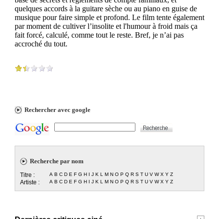
quelques accords à la guitare sèche ou au piano en guise de
musique pour faire simple et profond. Le film tente également
par moment de cultiver l’insolite et l'humour à froid mais ça
fait forcé, calculé, comme tout le reste. Bref, je n’ai pas
accroché du tout.
Rechercher avec google
Recherche par nom
Titre :
A
B
C
D
E
F
G
H
I
J
K
L
M
N
O
P
Q
R
S
T
U
V
W
X
Y
Z
Artiste :
A
B
C
D
E
F
G
H
I
J
K
L
M
N
O
P
Q
R
S
T
U
V
W
X
Y
Z