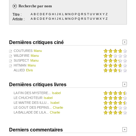
Recherche par nom
Titre :
A
B
C
D
E
F
G
H
I
J
K
L
M
N
O
P
Q
R
S
T
U
V
W
X
Y
Z
Artiste :
A
B
C
D
E
F
G
H
I
J
K
L
M
N
O
P
Q
R
S
T
U
V
W
X
Y
Z
Dernières critiques ciné
COUTURES
Manu
WILDFIRE
Manu
SUSPECT
Manu
HITMAN
Manu
ALLIED
Elvis
Dernières critiques livres
LA FIN DES MYSTERE...
Isabel
LE CHUCHOTEUR
Isabel
LE MAITRE DES ILLU...
Isabel
LE GOUT DES PEPINS...
Charlie
LA BALLADE DE LILA...
Charlie
Derniers commentaires