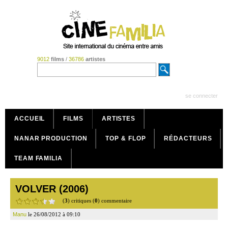
9012
films
/
36786
artistes
se connecter
ACCUEIL
FILMS
ARTISTES
NANAR PRODUCTION
TOP & FLOP
RÉDACTEURS
TEAM FAMILIA
VOLVER (2006)
(
3
) critiques (
0
) commentaire
Manu
le 26/08/2012 à 09:10