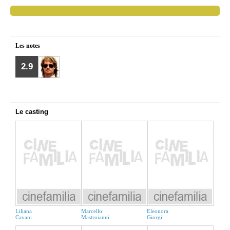
Les notes
2.9
Le casting
Liliana
Marcello
Eleonora
Cavani
Mastroianni
Giorgi