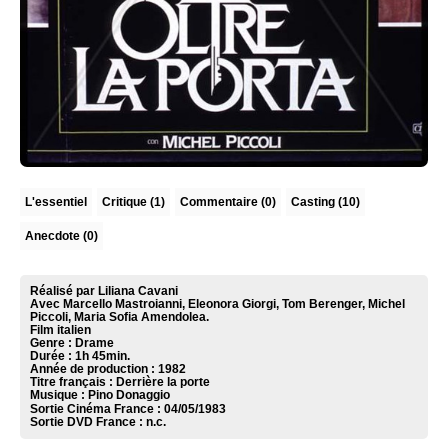
L'essentiel
Critique
(1)
Commentaire
(0)
Casting (10)
Anecdote (0)
Réalisé par Liliana Cavani
Avec Marcello Mastroianni, Eleonora Giorgi, Tom Berenger, Michel
Piccoli, Maria Sofia Amendolea.
Film italien
Genre : Drame
Durée : 1h 45min.
Année de production : 1982
Titre français : Derrière la porte
Musique :
Pino Donaggio
Sortie Cinéma France :
04/05/1983
Sortie DVD France :
n.c.