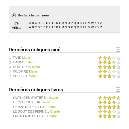
Recherche par nom
Titre :
A
B
C
D
E
F
G
H
I
J
K
L
M
N
O
P
Q
R
S
T
U
V
W
X
Y
Z
Artiste :
A
B
C
D
E
F
G
H
I
J
K
L
M
N
O
P
Q
R
S
T
U
V
W
X
Y
Z
Dernières critiques ciné
TANK
Manu
HAMNET
Manu
COUTURES
Manu
WILDFIRE
Manu
SUSPECT
Manu
Dernières critiques livres
LA FIN DES MYSTERE...
Isabel
LE CHUCHOTEUR
Isabel
LE MAITRE DES ILLU...
Isabel
LE GOUT DES PEPINS...
Charlie
LA BALLADE DE LILA...
Charlie