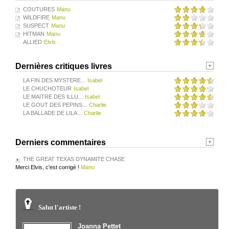
COUTURES
Manu
WILDFIRE
Manu
SUSPECT
Manu
HITMAN
Manu
ALLIED
Elvis
Dernières critiques livres
LA FIN DES MYSTERE...
Isabel
LE CHUCHOTEUR
Isabel
LE MAITRE DES ILLU...
Isabel
LE GOUT DES PEPINS...
Charlie
LA BALLADE DE LILA...
Charlie
Derniers commentaires
THE GREAT TEXAS DYNAMITE CHASE
Merci Elvis, c'est corrigé !
Manu
Salut l'artiste !
Joanna Pettet