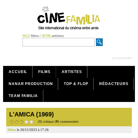
9012
films
/
36786
artistes
se connecter
ACCUEIL
FILMS
ARTISTES
NANAR PRODUCTION
TOP & FLOP
RÉDACTEURS
TEAM FAMILIA
L'AMICA (1969)
(
1
) critique (
0
) commentaire
Manu
le 26/11/2023 à 17:26