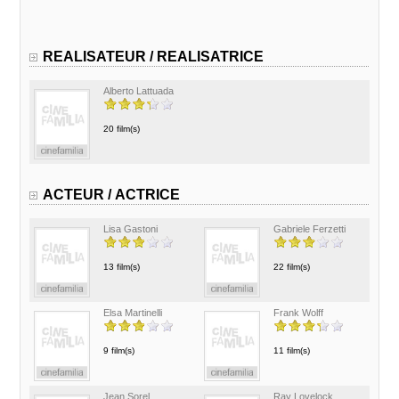
REALISATEUR / REALISATRICE
Alberto Lattuada
20 film(s)
ACTEUR / ACTRICE
Lisa Gastoni
Gabriele Ferzetti
13 film(s)
22 film(s)
Elsa Martinelli
Frank Wolff
9 film(s)
11 film(s)
Jean Sorel
Ray Lovelock