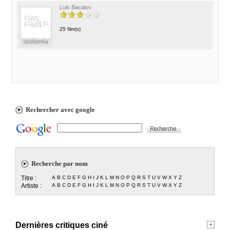
Luis Bacalov
25 film(s)
Rechercher avec google
Recherche par nom
Titre :
A
B
C
D
E
F
G
H
I
J
K
L
M
N
O
P
Q
R
S
T
U
V
W
X
Y
Z
Artiste :
A
B
C
D
E
F
G
H
I
J
K
L
M
N
O
P
Q
R
S
T
U
V
W
X
Y
Z
Dernières critiques ciné