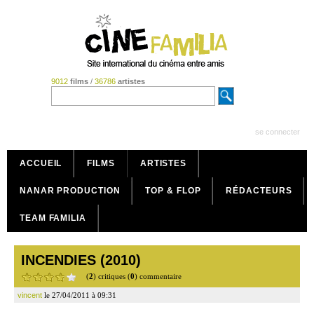
9012
films
/
36786
artistes
se connecter
ACCUEIL
FILMS
ARTISTES
NANAR PRODUCTION
TOP & FLOP
RÉDACTEURS
TEAM FAMILIA
INCENDIES (2010)
(
2
) critiques (
0
) commentaire
vincent
le 27/04/2011 à 09:31