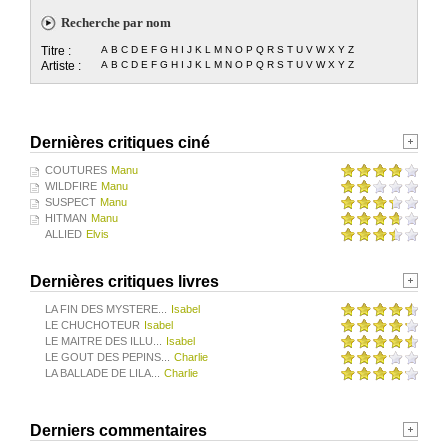
Recherche par nom
Titre :
A
B
C
D
E
F
G
H
I
J
K
L
M
N
O
P
Q
R
S
T
U
V
W
X
Y
Z
Artiste :
A
B
C
D
E
F
G
H
I
J
K
L
M
N
O
P
Q
R
S
T
U
V
W
X
Y
Z
Dernières critiques ciné
COUTURES
Manu
WILDFIRE
Manu
SUSPECT
Manu
HITMAN
Manu
ALLIED
Elvis
Dernières critiques livres
LA FIN DES MYSTERE...
Isabel
LE CHUCHOTEUR
Isabel
LE MAITRE DES ILLU...
Isabel
LE GOUT DES PEPINS...
Charlie
LA BALLADE DE LILA...
Charlie
Derniers commentaires