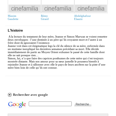
Maxim
Rémy
Abdelghafour
Gaudette
Girard
Elaaziz
L'histoire
A la lecture du testament de leur mère, Jeanne et Simon Marwan se voient remettre
deux enveloppes : l’une destinée à un père qu’ils croyaient mort et l‘autre à un
frère dont ils ignoraient l’existence.
Jeanne voit dans cet énigmatique legs la clé du silence de sa mère, enfermée dans
un mutisme inexpliqué les dernières semaines précédant sa mort. Elle décide
immédiatement de partir au Moyen Orient exhumer le passé de cette famille dont
elle ne sait presque rien…
Simon, lui, n’a que faire des caprices posthumes de cette mère qui s’est toujours
montrée distante. Mais son amour pour sa sœur jumelle le poussera bientôt à
rejoindre Jeanne et à sillonner avec elle le pays de leurs ancêtres sur la piste d’une
mère bien loin de celle qu’ils ont connue.
Rechercher avec google