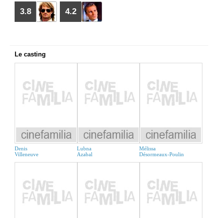
3.8
4.2
Le casting
Denis
Lubna
Mélissa
Villeneuve
Azabal
Désormeaux-Poulin