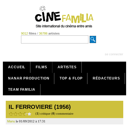
9012
films
/
36786
artistes
se connecter
ACCUEIL
FILMS
ARTISTES
NANAR PRODUCTION
TOP & FLOP
RÉDACTEURS
TEAM FAMILIA
IL FERROVIERE (1956)
(
1
) critique (
0
) commentaire
Manu
le 01/09/2012 à 17:31