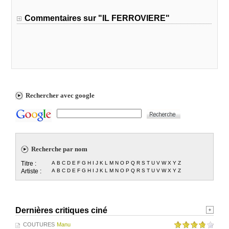
Commentaires sur "IL FERROVIERE"
Rechercher avec google
Recherche par nom
Titre :
A
B
C
D
E
F
G
H
I
J
K
L
M
N
O
P
Q
R
S
T
U
V
W
X
Y
Z
Artiste :
A
B
C
D
E
F
G
H
I
J
K
L
M
N
O
P
Q
R
S
T
U
V
W
X
Y
Z
Dernières critiques ciné
COUTURES
Manu