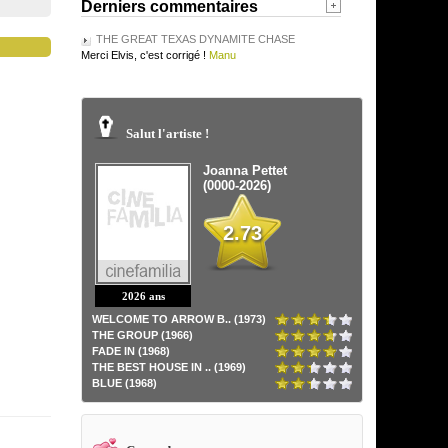
Derniers commentaires
THE GREAT TEXAS DYNAMITE CHASE
Merci Elvis, c'est corrigé !
Manu
Salut l'artiste !
Joanna Pettet
(0000-2026)
2.73
2026 ans
WELCOME TO ARROW B.. (1973)
THE GROUP (1966)
FADE IN (1968)
THE BEST HOUSE IN .. (1969)
BLUE (1968)