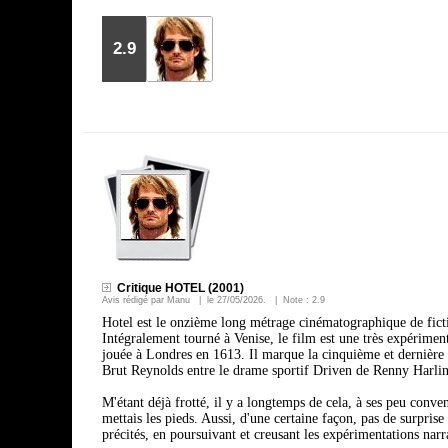
2.9
Critique HOTEL (2001)
Avis rédigé par
Manu
| le
27/05/2026
. | Note :
2.9
Hotel est le onzième long métrage cinématographique de ficti
Intégralement tourné à Venise, le film est une très expérimen
jouée à Londres en 1613. Il marque la cinquième et dernière co
Brut Reynolds entre le drame sportif Driven de Renny Harl
M'étant déjà frotté, il y a longtemps de cela, à ses peu conv
mettais les pieds. Aussi, d'une certaine façon, pas de surprise
précités, en poursuivant et creusant les expérimentations narr