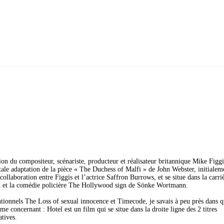
on du compositeur, scénariste, producteur et réalisateur britannique Mike Figgi
tale adaptation de la pièce « The Duchess of Malfi » de John Webster, initialem
llaboration entre Figgis et l’actrice Saffron Burrows, et se situe dans la carri
in et la comédie policière The Hollywood sign de Sönke Wortmann.
entionnels The Loss of sexual innocence et Timecode, je savais à peu près dans q
 me concernant : Hotel est un film qui se situe dans la droite ligne des 2 titres
atives.