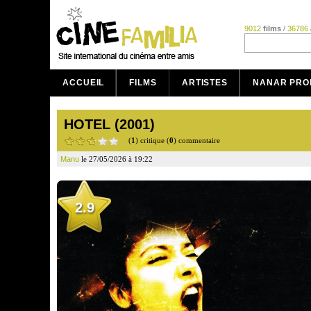
9012
films
/
36786
ACCUEIL
FILMS
ARTISTES
NANAR PRO
HOTEL (2001)
(
1
) critique (
0
) commentaire
Manu
le 27/05/2026 à 19:22
2.9