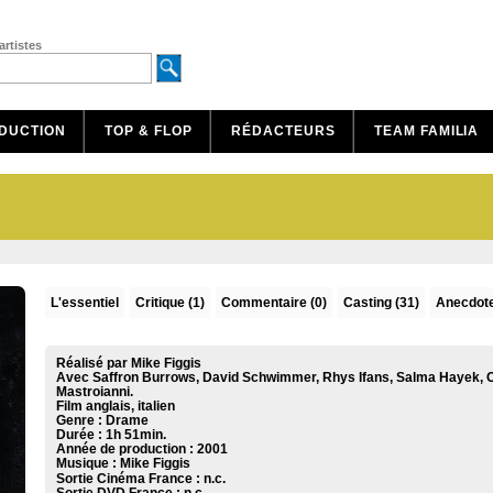
artistes
DUCTION
TOP & FLOP
RÉDACTEURS
TEAM FAMILIA
L'essentiel
Critique
(1)
Commentaire
(0)
Casting (31)
Anecdote
Réalisé par Mike Figgis
Avec Saffron Burrows, David Schwimmer, Rhys Ifans, Salma Hayek, 
Mastroianni.
Film anglais, italien
Genre : Drame
Durée : 1h 51min.
Année de production : 2001
Musique :
Mike Figgis
Sortie Cinéma France :
n.c.