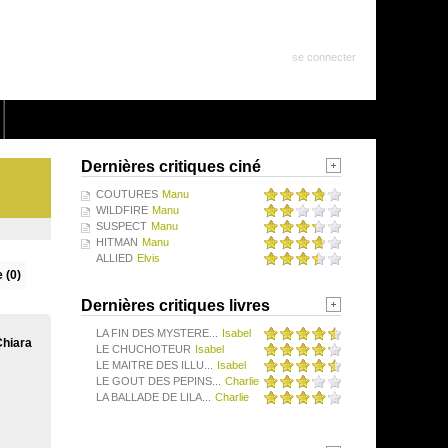
se connecter
Dernières critiques ciné
COUTURES
Manu
WILDFIRE
Manu
SUSPECT
Manu
HITMAN
Manu
ALLIED
Elvis
 (0)
Dernières critiques livres
LA FIN DES MYSTERE...
Isabel
Chiara
LE CHUCHOTEUR
Isabel
LE MAITRE DES ILLU...
Isabel
LE GOUT DES PEPINS...
Charlie
LA BALLADE DE LILA...
Charlie