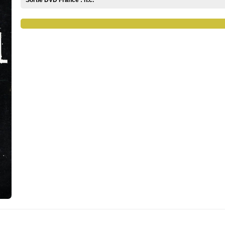
Sortie DVD France :
n.c.