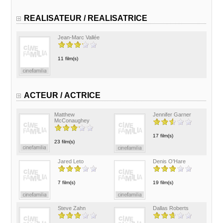
REALISATEUR / REALISATRICE
Jean-Marc Vallée
11 film(s)
ACTEUR / ACTRICE
Matthew
Jennifer Garner
McConaughey
17 film(s)
23 film(s)
Jared Leto
Denis O'Hare
7 film(s)
19 film(s)
Steve Zahn
Dallas Roberts