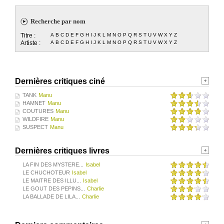
Recherche par nom
Titre :
A
B
C
D
E
F
G
H
I
J
K
L
M
N
O
P
Q
R
S
T
U
V
W
X
Y
Z
Artiste :
A
B
C
D
E
F
G
H
I
J
K
L
M
N
O
P
Q
R
S
T
U
V
W
X
Y
Z
Dernières critiques ciné
TANK
Manu
HAMNET
Manu
COUTURES
Manu
WILDFIRE
Manu
SUSPECT
Manu
Dernières critiques livres
LA FIN DES MYSTERE...
Isabel
LE CHUCHOTEUR
Isabel
LE MAITRE DES ILLU...
Isabel
LE GOUT DES PEPINS...
Charlie
LA BALLADE DE LILA...
Charlie