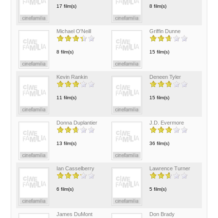
17 film(s)
8 film(s)
Michael O'Neill
Griffin Dunne
8 film(s)
15 film(s)
Kevin Rankin
Deneen Tyler
11 film(s)
15 film(s)
Donna Duplantier
J.D. Evermore
13 film(s)
36 film(s)
Ian Casselberry
Lawrence Turner
6 film(s)
5 film(s)
James DuMont
Don Brady