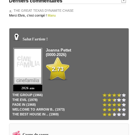
Derniers commentaires
THE GREAT TEXAS DYNAMITE CHASE
Merci Elvis, c'est corrigé !
Manu
Salut l'artiste !
Joanna Pettet
(0000-2026)
2.73
2026 ans
THE GROUP (1966)
THE EVIL (1978)
FADE IN (1968)
WELCOME TO ARROW B.. (1973)
THE BEST HOUSE IN .. (1969)
Coups de coeur