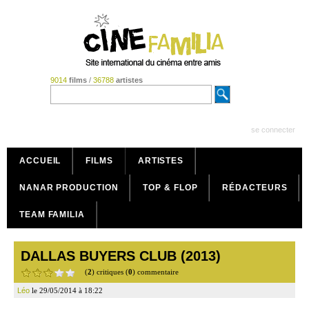
9014
films
/
36788
artistes
se connecter
ACCUEIL
FILMS
ARTISTES
NANAR PRODUCTION
TOP & FLOP
RÉDACTEURS
TEAM FAMILIA
DALLAS BUYERS CLUB (2013)
(
2
) critiques (
0
) commentaire
Léo
le 29/05/2014 à 18:22