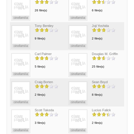
26 film(s)
6 film(s)
Tony Bentley
Joji Yoshida
9 film(s)
2 film(s)
Carl Palmer
Douglas M. Griffin
5 film(s)
25 film(s)
Craig Borten
Sean Boyd
2 film(s)
8 film(s)
Scott Takeda
Lucius Falick
3 film(s)
2 film(s)