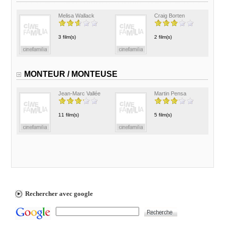
Melisa Wallack
Craig Borten
3 film(s)
2 film(s)
MONTEUR / MONTEUSE
Jean-Marc Vallée
Martin Pensa
11 film(s)
5 film(s)
Rechercher avec google