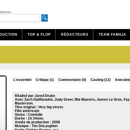
artistes
DUCTION
TOP & FLOP
RÉDACTEURS
TEAM FAMILIA
L'essentiel
Critique
(1)
Commentaire
(0)
Casting (13)
Anecdote
Réalisé par Jared Drake
Avec Zach Galifianakis, Judy Greer, Mia Maestro, James Le Gros, Fay
Masterson.
Titre original : Very big stress
Film américain
Genre : Comédie
Durée : 1h 34min.
Année de production : 2008
Musique :
Tim DeLaughter