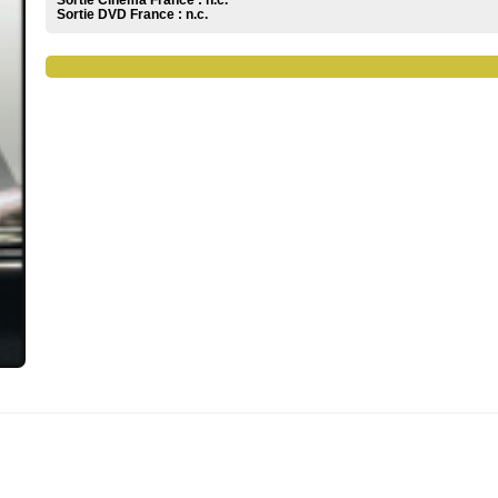
Sortie Cinéma France :
n.c.
Sortie DVD France :
n.c.