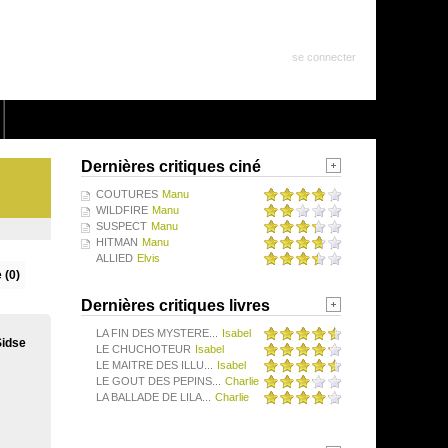
se connecter
Dernières critiques ciné
COUTURES
Manu
WILDFIRE
Manu
SUSPECT
Manu
HITMAN
Manu
ALLIED
Elvis
 (0)
Dernières critiques livres
LA FIN DES MYSTERE...
Isabel
Sidse
LE CHUCHOTEUR
Isabel
LE MAITRE DES ILLU...
Isabel
LE GOUT DES PEPINS...
Charlie
LA BALLADE DE LILA...
Charlie