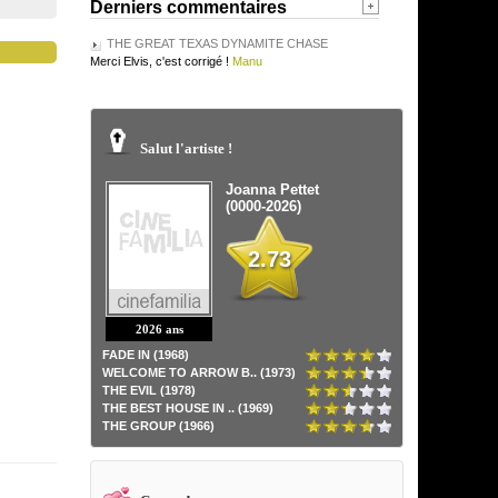
Derniers commentaires
THE GREAT TEXAS DYNAMITE CHASE
Merci Elvis, c'est corrigé !
Manu
Salut l'artiste !
Joanna Pettet
(0000-2026)
2.73
2026 ans
FADE IN (1968)
WELCOME TO ARROW B.. (1973)
THE EVIL (1978)
THE BEST HOUSE IN .. (1969)
THE GROUP (1966)