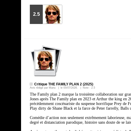
2.5
Critique THE FAMILY PLAN 2 (2025)
Avis rédigé par
Manu
| le
05/07/2026
. | Note :
2.5
The Family plan 2 marque la troisième collaboration sur gran
Jones après The Family plan en 2023 et Arthur the king en 20
précédemment coscénariste du suspense horrifique Prey de Fra
Play dirty de Shane Black et la farce de Peter farrelly, Balls 
Comédie d’action non seulement extrêmement laborieuse, mais
degré et distanciation parodique, histoire sans doute de se laiss