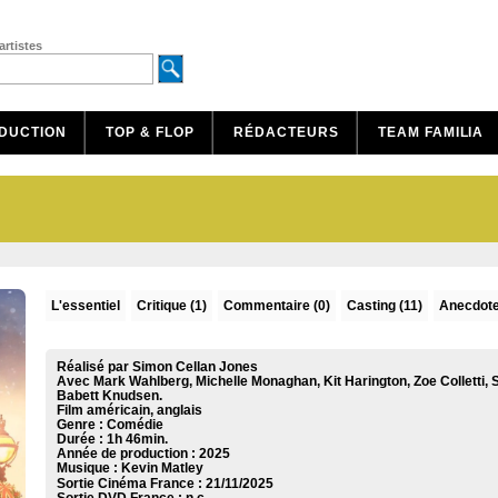
artistes
DUCTION
TOP & FLOP
RÉDACTEURS
TEAM FAMILIA
L'essentiel
Critique
(1)
Commentaire
(0)
Casting (11)
Anecdote
Réalisé par Simon Cellan Jones
Avec Mark Wahlberg, Michelle Monaghan, Kit Harington, Zoe Colletti, 
Babett Knudsen.
Film américain, anglais
Genre : Comédie
Durée : 1h 46min.
Année de production : 2025
Musique :
Kevin Matley
Sortie Cinéma France :
21/11/2025