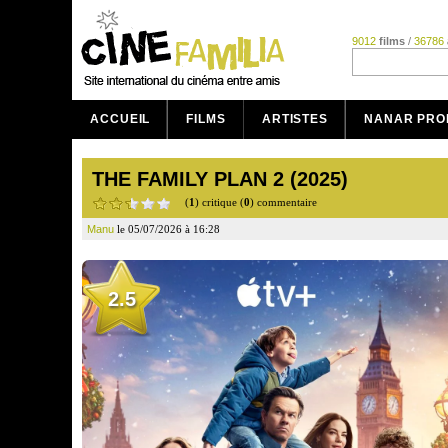
9012
films
/
36786
ACCUEIL
FILMS
ARTISTES
NANAR PRO
THE FAMILY PLAN 2 (2025)
(
1
) critique (
0
) commentaire
Manu
le 05/07/2026 à 16:28
2.5