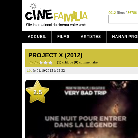
9012
films
/
36786
ACCUEIL
FILMS
ARTISTES
NANAR PRO
PROJECT X (2012)
(
1
) critique (
0
) commentaire
Léo
le 01/10/2012 à 22:32
2.5