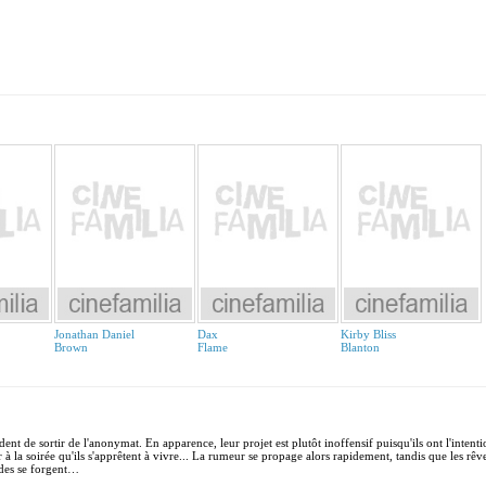
Jonathan Daniel
Dax
Kirby Bliss
Brown
Flame
Blanton
dent de sortir de l'anonymat. En apparence, leur projet est plutôt inoffensif puisqu'ils ont l'intent
 à la soirée qu'ils s'apprêtent à vivre... La rumeur se propage alors rapidement, tandis que les rêv
endes se forgent…