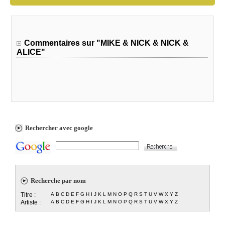
Commentaires sur "MIKE & NICK & NICK &
ALICE"
Rechercher avec google
Recherche par nom
Titre :
A
B
C
D
E
F
G
H
I
J
K
L
M
N
O
P
Q
R
S
T
U
V
W
X
Y
Z
Artiste :
A
B
C
D
E
F
G
H
I
J
K
L
M
N
O
P
Q
R
S
T
U
V
W
X
Y
Z