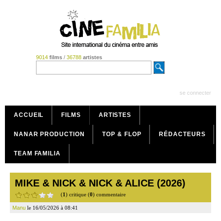
9014
films
/
36788
artistes
se connecter
ACCUEIL
FILMS
ARTISTES
NANAR PRODUCTION
TOP & FLOP
RÉDACTEURS
TEAM FAMILIA
MIKE & NICK & NICK & ALICE (2026)
(
1
) critique (
0
) commentaire
Manu
le 16/05/2026 à 08:41