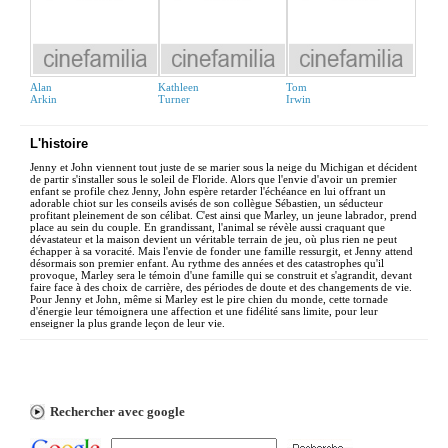
Alan
Kathleen
Tom
Arkin
Turner
Irwin
L'histoire
Jenny et John viennent tout juste de se marier sous la neige du Michigan et décident
de partir s'installer sous le soleil de Floride. Alors que l'envie d'avoir un premier
enfant se profile chez Jenny, John espère retarder l'échéance en lui offrant un
adorable chiot sur les conseils avisés de son collègue Sébastien, un séducteur
profitant pleinement de son célibat. C'est ainsi que Marley, un jeune labrador, prend
place au sein du couple. En grandissant, l'animal se révèle aussi craquant que
dévastateur et la maison devient un véritable terrain de jeu, où plus rien ne peut
échapper à sa voracité. Mais l'envie de fonder une famille ressurgit, et Jenny attend
désormais son premier enfant. Au rythme des années et des catastrophes qu'il
provoque, Marley sera le témoin d'une famille qui se construit et s'agrandit, devant
faire face à des choix de carrière, des périodes de doute et des changements de vie.
Pour Jenny et John, même si Marley est le pire chien du monde, cette tornade
d'énergie leur témoignera une affection et une fidélité sans limite, pour leur
enseigner la plus grande leçon de leur vie.
Rechercher avec google