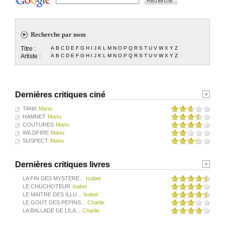
Recherche par nom
Titre :
A
B
C
D
E
F
G
H
I
J
K
L
M
N
O
P
Q
R
S
T
U
V
W
X
Y
Z
Artiste :
A
B
C
D
E
F
G
H
I
J
K
L
M
N
O
P
Q
R
S
T
U
V
W
X
Y
Z
Dernières critiques ciné
TANK
Manu
HAMNET
Manu
COUTURES
Manu
WILDFIRE
Manu
SUSPECT
Manu
Dernières critiques livres
LA FIN DES MYSTERE...
Isabel
LE CHUCHOTEUR
Isabel
LE MAITRE DES ILLU...
Isabel
LE GOUT DES PEPINS...
Charlie
LA BALLADE DE LILA...
Charlie