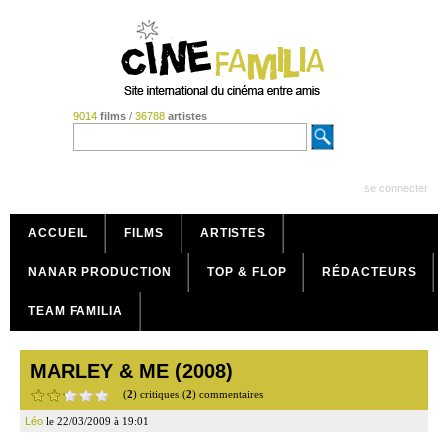
9014
films
/
36788
artistes
se connecter
ACCUEIL
FILMS
ARTISTES
NANAR PRODUCTION
TOP & FLOP
RÉDACTEURS
TEAM FAMILIA
MARLEY & ME (2008)
(
2
) critiques (
2
) commentaires
Léo
le 22/03/2009 à 19:01