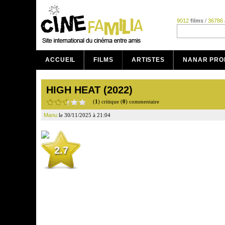
9012
films
/
36786
ACCUEIL
FILMS
ARTISTES
NANAR PRO
HIGH HEAT (2022)
(
1
) critique (
0
) commentaire
Manu
le 30/11/2025 à 21:04
2.7