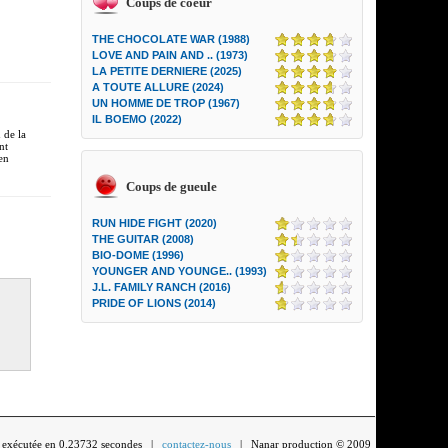
Coups de coeur
THE CHOCOLATE WAR (1988)
LOVE AND PAIN AND .. (1973)
LA PETITE DERNIERE (2025)
A TOUTE ALLURE (2024)
UN HOMME DE TROP (1967)
IL BOEMO (2022)
 de la
nt
en
Coups de gueule
RUN HIDE FIGHT (2020)
THE GUITAR (2008)
BIO-DOME (1996)
YOUNGER AND YOUNGE.. (1993)
J.L. FAMILY RANCH (2016)
PRIDE OF LIONS (2014)
exécutée en 0.23732 secondes |
contactez-nous
| Nanar production © 2009