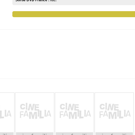
Sortie DVD France :
n.c.