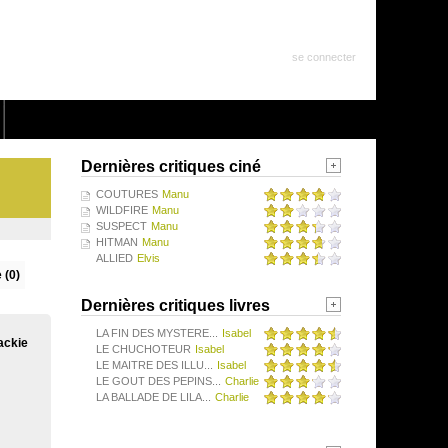
se connecter
Dernières critiques ciné
COUTURES
Manu
WILDFIRE
Manu
SUSPECT
Manu
HITMAN
Manu
ALLIED
Elvis
 (0)
Dernières critiques livres
LA FIN DES MYSTERE...
Isabel
ackie
LE CHUCHOTEUR
Isabel
LE MAITRE DES ILLU...
Isabel
LE GOUT DES PEPINS...
Charlie
LA BALLADE DE LILA...
Charlie