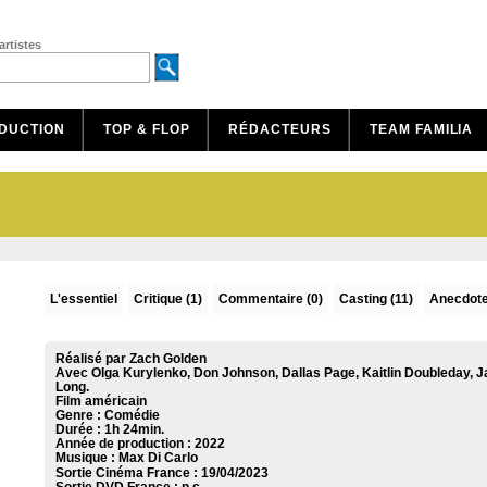
artistes
DUCTION
TOP & FLOP
RÉDACTEURS
TEAM FAMILIA
L'essentiel
Critique
(1)
Commentaire
(0)
Casting (11)
Anecdote
Réalisé par Zach Golden
Avec Olga Kurylenko, Don Johnson, Dallas Page, Kaitlin Doubleday, J
Long.
Film américain
Genre : Comédie
Durée : 1h 24min.
Année de production : 2022
Musique :
Max Di Carlo
Sortie Cinéma France :
19/04/2023