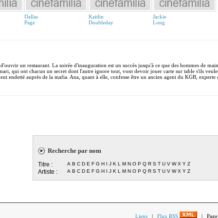
Dallas
Kaitlin
Jackie
Page
Doubleday
Long
 d'ouvrir un restaurant. La soirée d'inauguration est un succès jusqu'à ce que des hommes de main
ari, qui ont chacun un secret dont l'autre ignore tout, vont devoir jouer carte sur table s'ils veule
ement endetté auprès de la mafia. Ana, quant à elle, confesse être un ancien agent du KGB, experte 
Recherche par nom
Titre :
A
B
C
D
E
F
G
H
I
J
K
L
M
N
O
P
Q
R
S
T
U
V
W
X
Y
Z
Artiste :
A
B
C
D
E
F
G
H
I
J
K
L
M
N
O
P
Q
R
S
T
U
V
W
X
Y
Z
Liens
|
Flux RSS
| Page 