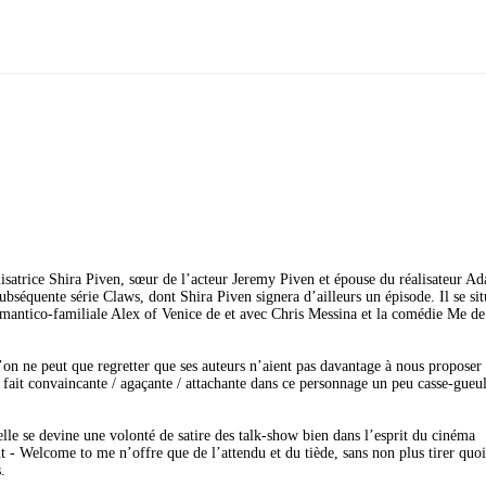
lisatrice Shira Piven, sœur de l’acteur Jeremy Piven et épouse du réalisateur A
ubséquente série Claws, dont Shira Piven signera d’ailleurs un épisode. Il se sit
romantico-familiale Alex of Venice de et avec Chris Messina et la comédie Me de
’on ne peut que regretter que ses auteurs n’aient pas davantage à nous proposer
à fait convaincante / agaçante / attachante dans ce personnage un peu casse-gueu
elle se devine une volonté de satire des talk-show bien dans l’esprit du cinéma
- Welcome to me n’offre que de l’attendu et du tiède, sans non plus tirer quo
.