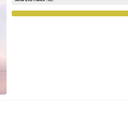
Sortie DVD France :
n.c.