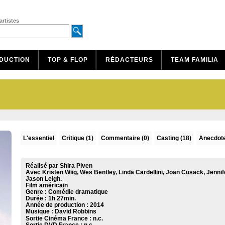
artistes
DUCTION
TOP & FLOP
RÉDACTEURS
TEAM FAMILIA
L'essentiel
Critique
(1)
Commentaire
(0)
Casting (18)
Anecdote
Réalisé par Shira Piven
Avec Kristen Wiig, Wes Bentley, Linda Cardellini, Joan Cusack, Jennif
Jason Leigh.
Film américain
Genre : Comédie dramatique
Durée : 1h 27min.
Année de production : 2014
Musique :
David Robbins
Sortie Cinéma France :
n.c.