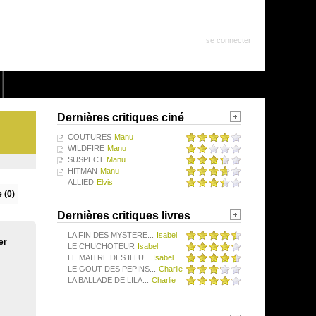
se connecter
Dernières critiques ciné
COUTURES
Manu
WILDFIRE
Manu
SUSPECT
Manu
HITMAN
Manu
ALLIED
Elvis
 (0)
Dernières critiques livres
LA FIN DES MYSTERE...
Isabel
er
LE CHUCHOTEUR
Isabel
LE MAITRE DES ILLU...
Isabel
LE GOUT DES PEPINS...
Charlie
LA BALLADE DE LILA...
Charlie