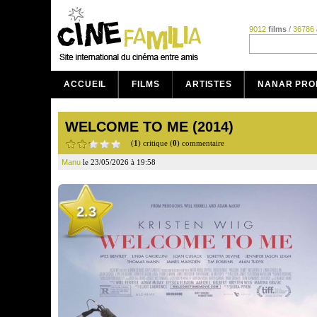
9012
films
/
36786
ACCUEIL
FILMS
ARTISTES
NANAR PRO
WELCOME TO ME (2014)
(
1
) critique (
0
) commentaire
Manu
le 23/05/2026 à 19:58
2.3