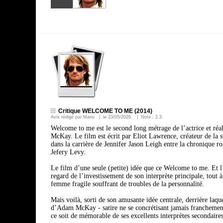
Critique WELCOME TO ME (2014)
Avis rédigé par
Manu
| le
23/05/2026
. | Note :
2.3
Welcome to me est le second long métrage de l’actrice et réa
McKay. Le film est écrit par Eliot Lawrence, créateur de la s
dans la carrière de Jennifer Jason Leigh entre la chronique 
Jefery Levy.
Le film d’une seule (petite) idée que ce Welcome to me. Et l
regard de l’investissement de son interprète principale, tout 
femme fragile souffrant de troubles de la personnalité.
Mais voilà, sorti de son amusante idée centrale, derrière laqu
d’Adam McKay - satire ne se concrétisant jamais franchement 
ce soit de mémorable de ses excellents interprètes secondaires