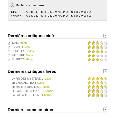
Recherche par nom
Titre :
A
B
C
D
E
F
G
H
I
J
K
L
M
N
O
P
Q
R
S
T
U
V
W
X
Y
Z
Artiste :
A
B
C
D
E
F
G
H
I
J
K
L
M
N
O
P
Q
R
S
T
U
V
W
X
Y
Z
Dernières critiques ciné
TANK
Manu
HAMNET
Manu
COUTURES
Manu
WILDFIRE
Manu
SUSPECT
Manu
Dernières critiques livres
LA FIN DES MYSTERE...
Isabel
LE CHUCHOTEUR
Isabel
LE MAITRE DES ILLU...
Isabel
LE GOUT DES PEPINS...
Charlie
LA BALLADE DE LILA...
Charlie
Derniers commentaires