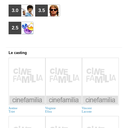
3.0
3.5
2.5
Le casting
Justine
Virginie
Vincent
Triet
Efira
Lacoste