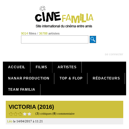
9014
films
/
36788
artistes
se connecter
ACCUEIL
FILMS
ARTISTES
NANAR PRODUCTION
TOP & FLOP
RÉDACTEURS
TEAM FAMILIA
VICTORIA (2016)
(
3
) critiques (
0
) commentaire
Léo
le 14/04/2017 à 11:21