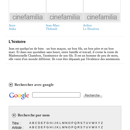
Aure
Jean-Marc
Arthur
Atika
Thibault
Le Houérou
L'histoire
Jean est quelqu'un de bien : un bon maçon, un bon fils, un bon père et un bon
mari. Et dans son quotidien sans heurt, entre famille et travail, il croise la route de
Mademoiselle Chambon, l'institutrice de son fils. Il est un homme de peu de mots,
elle vient d'un monde différent. Ils vont être dépassés par l'évidence des sentiments.
Rechercher avec google
Recherche par nom
Titre :
A
B
C
D
E
F
G
H
I
J
K
L
M
N
O
P
Q
R
S
T
U
V
W
X
Y
Z
Artiste :
A
B
C
D
E
F
G
H
I
J
K
L
M
N
O
P
Q
R
S
T
U
V
W
X
Y
Z