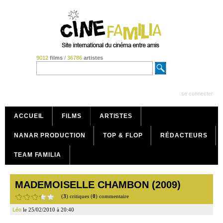
9012
films
/
36786
artistes
se connecter
ACCUEIL
FILMS
ARTISTES
NANAR PRODUCTION
TOP & FLOP
RÉDACTEURS
TEAM FAMILIA
MADEMOISELLE CHAMBON (2009)
(
3
) critiques (
0
) commentaire
Léo
le 25/02/2010 à 20:40