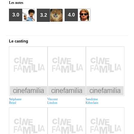
Les notes
3.0
4.0
3.2
Le casting
Stéphane
Vincent
Sandrine
Brizé
Lindon
Kiberlain