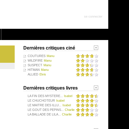
se connecter
Dernières critiques ciné
COUTURES
Manu
WILDFIRE
Manu
SUSPECT
Manu
HITMAN
Manu
ALLIED
Elvis
Dernières critiques livres
LA FIN DES MYSTERE...
Isabel
LE CHUCHOTEUR
Isabel
LE MAITRE DES ILLU...
Isabel
LE GOUT DES PEPINS...
Charlie
LA BALLADE DE LILA...
Charlie