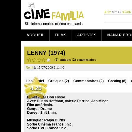
9012
films
/
36786
ACCUEIL
FILMS
ARTISTES
NANAR PRO
LENNY (1974)
(
2
) critiques (
2
) commentaires
Rémi
le 15/07/2009 à 11:40
L'essentiel
Critiques
(2)
Commentaires
(2)
Casting (8)
4.25
Réalisé par Bob Fosse
Avec Dustin Hoffman, Valerie Perrine, Jan Miner
Film américain.
Genre : Drame
Durée : 1h 51min.
Musique :
Ralph Burns
Sortie Cinéma France :
n.c.
Sortie DVD France :
n.c.