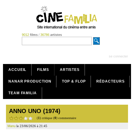
9012
films
/
36786
artistes
se connecter
ACCUEIL
FILMS
ARTISTES
NANAR PRODUCTION
TOP & FLOP
RÉDACTEURS
TEAM FAMILIA
ANNO UNO (1974)
(
1
) critique (
0
) commentaire
Manu
le 23/06/2026 à 21:45