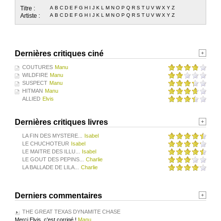
Titre :
A
B
C
D
E
F
G
H
I
J
K
L
M
N
O
P
Q
R
S
T
U
V
W
X
Y
Z
Artiste :
A
B
C
D
E
F
G
H
I
J
K
L
M
N
O
P
Q
R
S
T
U
V
W
X
Y
Z
Dernières critiques ciné
COUTURES
Manu
WILDFIRE
Manu
SUSPECT
Manu
HITMAN
Manu
ALLIED
Elvis
Dernières critiques livres
LA FIN DES MYSTERE...
Isabel
LE CHUCHOTEUR
Isabel
LE MAITRE DES ILLU...
Isabel
LE GOUT DES PEPINS...
Charlie
LA BALLADE DE LILA...
Charlie
Derniers commentaires
THE GREAT TEXAS DYNAMITE CHASE
Merci Elvis, c'est corrigé !
Manu