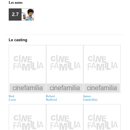
Les notes
2.7
Le casting
Rod
Robert
James
Lurie
Redford
Gandolfini