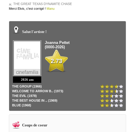
THE GREAT TEXAS DYNAMITE CHASE
Merci Elvis, c'est corrigé !
Manu
Salut l'artiste !
Joanna Pettet
(0000-2026)
2.73
2026 ans
THE GROUP (1966)
WELCOME TO ARROW B.. (1973)
THE EVIL (1978)
THE BEST HOUSE IN .. (1969)
BLUE (1968)
Coups de coeur