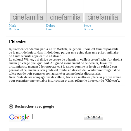
Mark
Delroy
Steve
Ruffalo
Lindo
Burton
L'histoire
Injustement condamné par la Cour Martiale, le général Irwin est tenu responsable
de la mort de huit soldats. Il doit donc purger une peine dans une prison militaire
de haute sécurité appelée "Le Château".
Le colonel Winter, qui dirige ce centre de détention, veille à ce qu'Irwin n'ait droit à
aucun privilège quel qu'il soit. Au grand étonnement de ce dernier, les autres
prisonniers se mettent à le respecter et à le saluer comme le ferait un soldat à son
général, et ce, même si son grade est tombé en désuétude. Winter voit rouge : il ne
tolère pas de voir contester son autorité et ses méthodes dictatoriales.
Avec l'aide de ses compagnons de cellule, Irwin va mettre en place sa propre armée
pour organiser une véritable insurrection et ainsi piéger le directeur du "Château";.
Rechercher avec google