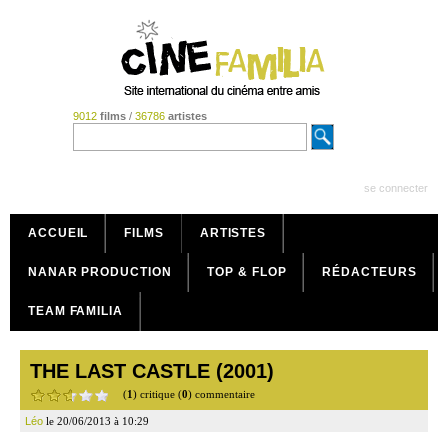
9012
films
/
36786
artistes
se connecter
ACCUEIL
FILMS
ARTISTES
NANAR PRODUCTION
TOP & FLOP
RÉDACTEURS
TEAM FAMILIA
THE LAST CASTLE (2001)
(
1
) critique (
0
) commentaire
Léo
le 20/06/2013 à 10:29