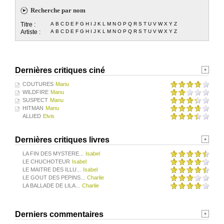
Recherche par nom
Titre :
A
B
C
D
E
F
G
H
I
J
K
L
M
N
O
P
Q
R
S
T
U
V
W
X
Y
Z
Artiste :
A
B
C
D
E
F
G
H
I
J
K
L
M
N
O
P
Q
R
S
T
U
V
W
X
Y
Z
Dernières critiques ciné
COUTURES
Manu
WILDFIRE
Manu
SUSPECT
Manu
HITMAN
Manu
ALLIED
Elvis
Dernières critiques livres
LA FIN DES MYSTERE...
Isabel
LE CHUCHOTEUR
Isabel
LE MAITRE DES ILLU...
Isabel
LE GOUT DES PEPINS...
Charlie
LA BALLADE DE LILA...
Charlie
Derniers commentaires