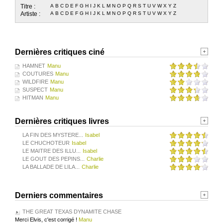
Titre :
A
B
C
D
E
F
G
H
I
J
K
L
M
N
O
P
Q
R
S
T
U
V
W
X
Y
Z
Artiste :
A
B
C
D
E
F
G
H
I
J
K
L
M
N
O
P
Q
R
S
T
U
V
W
X
Y
Z
Dernières critiques ciné
HAMNET
Manu
COUTURES
Manu
WILDFIRE
Manu
SUSPECT
Manu
HITMAN
Manu
Dernières critiques livres
LA FIN DES MYSTERE...
Isabel
LE CHUCHOTEUR
Isabel
LE MAITRE DES ILLU...
Isabel
LE GOUT DES PEPINS...
Charlie
LA BALLADE DE LILA...
Charlie
Derniers commentaires
THE GREAT TEXAS DYNAMITE CHASE
Merci Elvis, c'est corrigé !
Manu