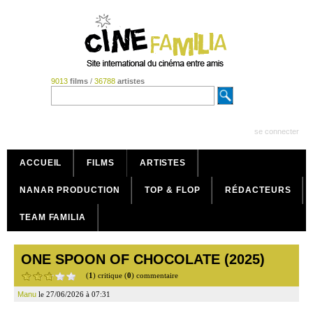
9013
films
/
36788
artistes
se connecter
ACCUEIL
FILMS
ARTISTES
NANAR PRODUCTION
TOP & FLOP
RÉDACTEURS
TEAM FAMILIA
ONE SPOON OF CHOCOLATE (2025)
(
1
) critique (
0
) commentaire
Manu
le 27/06/2026 à 07:31