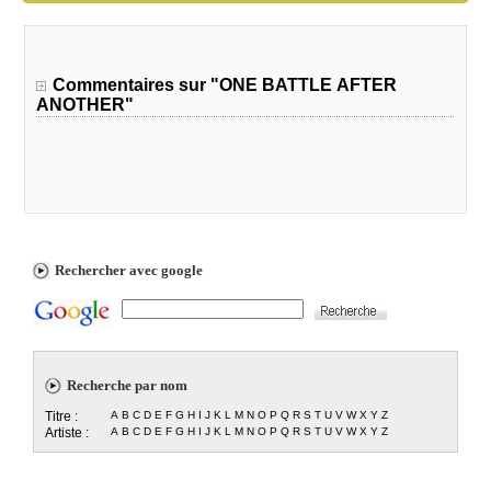
Commentaires sur "ONE BATTLE AFTER
ANOTHER"
Rechercher avec google
Recherche par nom
Titre :
A
B
C
D
E
F
G
H
I
J
K
L
M
N
O
P
Q
R
S
T
U
V
W
X
Y
Z
Artiste :
A
B
C
D
E
F
G
H
I
J
K
L
M
N
O
P
Q
R
S
T
U
V
W
X
Y
Z