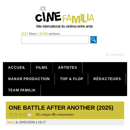
9012
films
/
36786
artistes
se connecter
ACCUEIL
FILMS
ARTISTES
NANAR PRODUCTION
TOP & FLOP
RÉDACTEURS
TEAM FAMILIA
ONE BATTLE AFTER ANOTHER (2025)
(
1
) critique (
0
) commentaire
Manu
le 20/05/2026 à 16:17