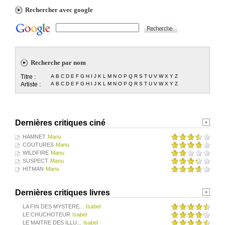
Rechercher avec google
Recherche par nom
Titre :
A
B
C
D
E
F
G
H
I
J
K
L
M
N
O
P
Q
R
S
T
U
V
W
X
Y
Z
Artiste :
A
B
C
D
E
F
G
H
I
J
K
L
M
N
O
P
Q
R
S
T
U
V
W
X
Y
Z
Dernières critiques ciné
HAMNET
Manu
COUTURES
Manu
WILDFIRE
Manu
SUSPECT
Manu
HITMAN
Manu
Dernières critiques livres
LA FIN DES MYSTERE...
Isabel
LE CHUCHOTEUR
Isabel
LE MAITRE DES ILLU...
Isabel