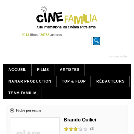
9013
films
/
36788
artistes
se connecter
ACCUEIL
FILMS
ARTISTES
NANAR PRODUCTION
TOP & FLOP
RÉDACTEURS
TEAM FAMILIA
Fiche personne
Brando Quilici
(3)