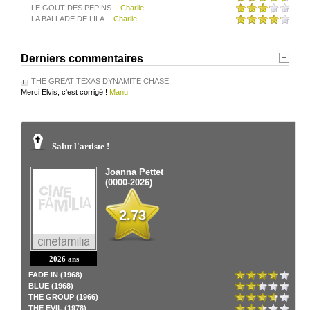
LE GOUT DES PEPINS...
Charlie
LA BALLADE DE LILA...
Charlie
Derniers commentaires
THE GREAT TEXAS DYNAMITE CHASE
Merci Elvis, c'est corrigé !
Manu
Salut l'artiste !
Joanna Pettet
(0000-2026)
2.73
2026 ans
FADE IN (1968)
BLUE (1968)
THE GROUP (1966)
THE EVIL (1978)