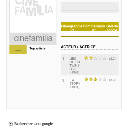
Filmographie
Commentaire
Galerie
(2)
(0)
photos
(0)
ACTEUR / ACTRICE
---
Top artiste
1.
LIES
(2.2)
OF THE
TWINS
(TV)
(1991)
2.
L.A.
(3.2)
STORY
(1991)
Rechercher avec google