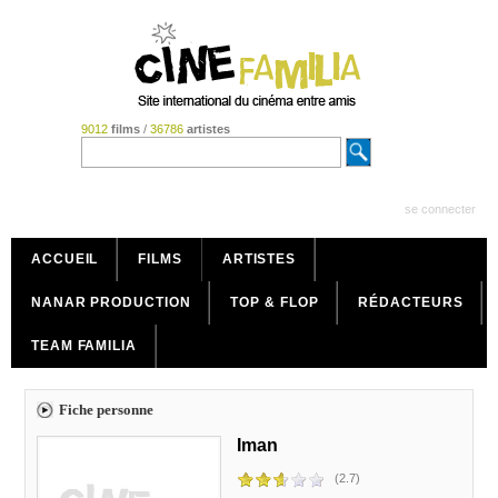
9012
films
/
36786
artistes
se connecter
ACCUEIL
FILMS
ARTISTES
NANAR PRODUCTION
TOP & FLOP
RÉDACTEURS
TEAM FAMILIA
Fiche personne
Iman
(2.7)