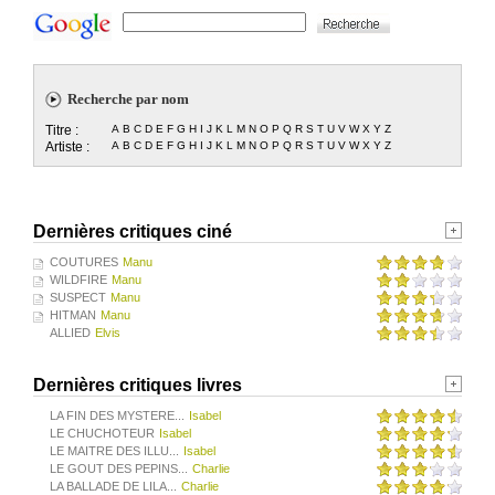
Recherche par nom
Titre :
A
B
C
D
E
F
G
H
I
J
K
L
M
N
O
P
Q
R
S
T
U
V
W
X
Y
Z
Artiste :
A
B
C
D
E
F
G
H
I
J
K
L
M
N
O
P
Q
R
S
T
U
V
W
X
Y
Z
Dernières critiques ciné
COUTURES
Manu
WILDFIRE
Manu
SUSPECT
Manu
HITMAN
Manu
ALLIED
Elvis
Dernières critiques livres
LA FIN DES MYSTERE...
Isabel
LE CHUCHOTEUR
Isabel
LE MAITRE DES ILLU...
Isabel
LE GOUT DES PEPINS...
Charlie
LA BALLADE DE LILA...
Charlie