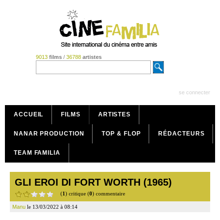
9013
films
/
36788
artistes
se connecter
ACCUEIL
FILMS
ARTISTES
NANAR PRODUCTION
TOP & FLOP
RÉDACTEURS
TEAM FAMILIA
GLI EROI DI FORT WORTH (1965)
(
1
) critique (
0
) commentaire
Manu
le 13/03/2022 à 08:14