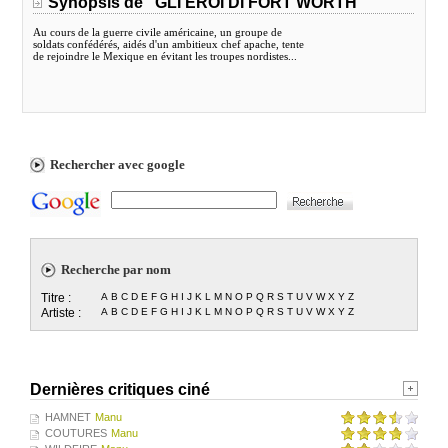
Synopsis de "GLI EROI DI FORT WORTH"
Au cours de la guerre civile américaine, un groupe de
soldats confédérés, aidés d'un ambitieux chef apache, tente
de rejoindre le Mexique en évitant les troupes nordistes...
Rechercher avec google
Recherche par nom
Titre :
A
B
C
D
E
F
G
H
I
J
K
L
M
N
O
P
Q
R
S
T
U
V
W
X
Y
Z
Artiste :
A
B
C
D
E
F
G
H
I
J
K
L
M
N
O
P
Q
R
S
T
U
V
W
X
Y
Z
Dernières critiques ciné
HAMNET
Manu
COUTURES
Manu