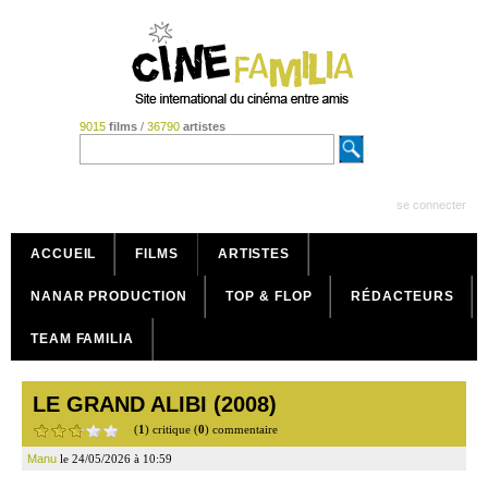
9015
films
/
36790
artistes
se connecter
ACCUEIL
FILMS
ARTISTES
NANAR PRODUCTION
TOP & FLOP
RÉDACTEURS
TEAM FAMILIA
LE GRAND ALIBI (2008)
(
1
) critique (
0
) commentaire
Manu
le 24/05/2026 à 10:59