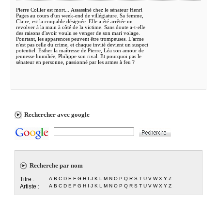
Pierre Collier est mort... Assassiné chez le sénateur Henri
Pages au cours d'un week-end de villégiature. Sa femme,
Claire, est la coupable désignée. Elle a été arrêtée un
revolver à la main à côté de la victime. Sans doute a-t-elle
des raisons d'avoir voulu se venger de son mari volage.
Pourtant, les apparences peuvent être trompeuses. L'arme
n'est pas celle du crime, et chaque invité devient un suspect
potentiel. Esther la maîtresse de Pierre, Léa son amour de
jeunesse humiliée, Philippe son rival. Et pourquoi pas le
sénateur en personne, passionné par les armes à feu ?
Rechercher avec google
Recherche par nom
Titre :
A
B
C
D
E
F
G
H
I
J
K
L
M
N
O
P
Q
R
S
T
U
V
W
X
Y
Z
Artiste :
A
B
C
D
E
F
G
H
I
J
K
L
M
N
O
P
Q
R
S
T
U
V
W
X
Y
Z