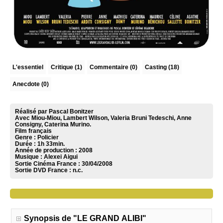
L'essentiel
Critique
(1)
Commentaire
(0)
Casting (18)
Anecdote (0)
Réalisé par Pascal Bonitzer
Avec Miou-Miou, Lambert Wilson, Valeria Bruni Tedeschi, Anne
Consigny, Caterina Murino.
Film français
Genre : Policier
Durée : 1h 33min.
Année de production : 2008
Musique :
Alexei Aigui
Sortie Cinéma France :
30/04/2008
Sortie DVD France :
n.c.
Synopsis de "LE GRAND ALIBI"