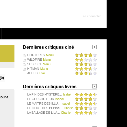
se connecter
Dernières critiques ciné
COUTURES
Manu
WILDFIRE
Manu
SUSPECT
Manu
HITMAN
Manu
ALLIED
Elvis
(0)
Dernières critiques livres
LA FIN DES MYSTERE...
Isabel
Mouna
LE CHUCHOTEUR
Isabel
LE MAITRE DES ILLU...
Isabel
LE GOUT DES PEPINS...
Charlie
LA BALLADE DE LILA...
Charlie