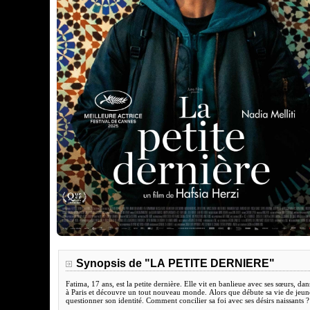
Synopsis de "LA PETITE DERNIERE"
Fatima, 17 ans, est la petite dernière. Elle vit en banlieue avec ses sœurs, d
à Paris et découvre un tout nouveau monde. Alors que débute sa vie de jeune 
questionner son identité. Comment concilier sa foi avec ses désirs naissants ?