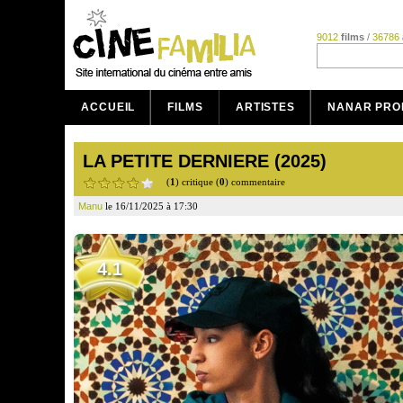
9012
films
/
36786
ACCUEIL
FILMS
ARTISTES
NANAR PRO
LA PETITE DERNIERE (2025)
(
1
) critique (
0
) commentaire
Manu
le 16/11/2025 à 17:30
4.1