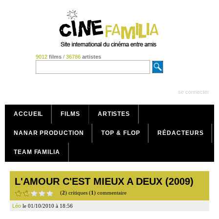
9012
films
/
36786
artistes
se connecter
ACCUEIL
FILMS
ARTISTES
NANAR PRODUCTION
TOP & FLOP
RÉDACTEURS
TEAM FAMILIA
L'AMOUR C'EST MIEUX A DEUX (2009)
(
2
) critiques (
1
) commentaire
Léo
le 01/10/2010 à 18:56