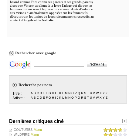
hasard comme l'ont connu ses parents et ses grands-parents,
alors que Vincent applique à la lettre l'adage qui dit que les
hommes ont un sexe à la place du cerveau. Amis d'enfance
aux visions diamétralement opposées sur les femmes ils
découvriront les limites de leurs raisonnements respectifs au
contact d'Angèle et de Nathalie.
Rechercher avec google
Recherche par nom
Titre :
A
B
C
D
E
F
G
H
I
J
K
L
M
N
O
P
Q
R
S
T
U
V
W
X
Y
Z
Artiste :
A
B
C
D
E
F
G
H
I
J
K
L
M
N
O
P
Q
R
S
T
U
V
W
X
Y
Z
Dernières critiques ciné
COUTURES
Manu
WILDFIRE
Manu