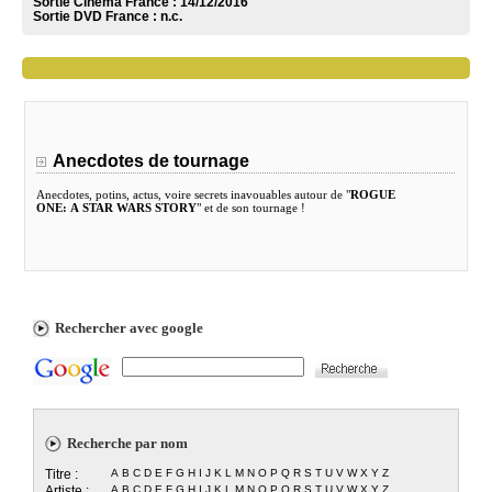
Sortie Cinéma France :
14/12/2016
Sortie DVD France :
n.c.
Anecdotes de tournage
Anecdotes, potins, actus, voire secrets inavouables autour de "
ROGUE
ONE: A STAR WARS STORY
" et de son tournage !
Rechercher avec google
Recherche par nom
Titre :
A
B
C
D
E
F
G
H
I
J
K
L
M
N
O
P
Q
R
S
T
U
V
W
X
Y
Z
Artiste :
A
B
C
D
E
F
G
H
I
J
K
L
M
N
O
P
Q
R
S
T
U
V
W
X
Y
Z