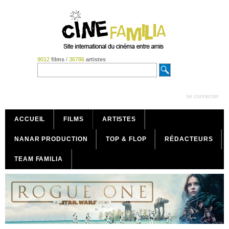
9012
films
/
36786
artistes
se connecter
ACCUEIL
FILMS
ARTISTES
NANAR PRODUCTION
TOP & FLOP
RÉDACTEURS
TEAM FAMILIA