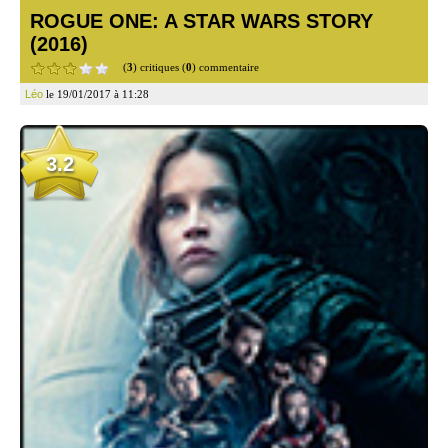
ROGUE ONE: A STAR WARS STORY
(2016)
(
3
) critiques (
0
) commentaire
Léo
le 19/01/2017 à 11:28
3.2