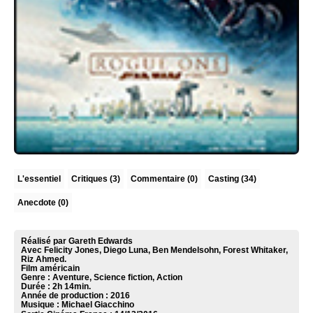
L'essentiel
Critiques
(3)
Commentaire
(0)
Casting (34)
Anecdote (0)
Réalisé par Gareth Edwards
Avec Felicity Jones, Diego Luna, Ben Mendelsohn, Forest Whitaker,
Riz Ahmed.
Film américain
Genre : Aventure, Science fiction, Action
Durée : 2h 14min.
Année de production : 2016
Musique :
Michael Giacchino