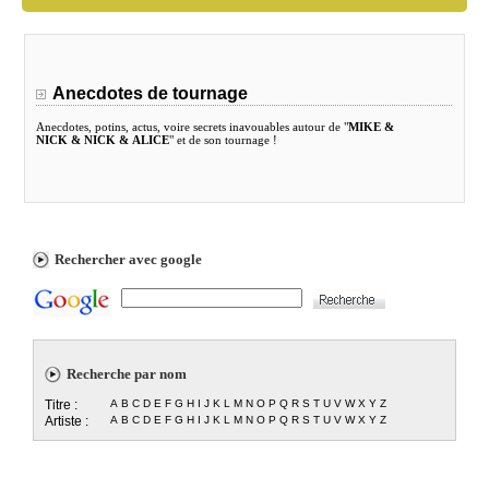
Anecdotes de tournage
Anecdotes, potins, actus, voire secrets inavouables autour de "
MIKE &
NICK & NICK & ALICE
" et de son tournage !
Rechercher avec google
Recherche par nom
Titre :
A
B
C
D
E
F
G
H
I
J
K
L
M
N
O
P
Q
R
S
T
U
V
W
X
Y
Z
Artiste :
A
B
C
D
E
F
G
H
I
J
K
L
M
N
O
P
Q
R
S
T
U
V
W
X
Y
Z