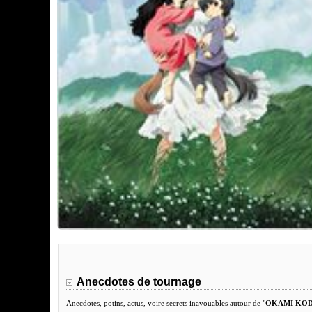
Anecdotes de tournage
Anecdotes, potins, actus, voire secrets inavouables autour de "
OKAMI KOD