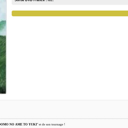
Sortie DVD France :
n.c.
OMO NO AME TO YUKI
" et de son tournage !