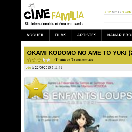
9012
films
/
36786
ACCUEIL
FILMS
ARTISTES
NANAR PRO
OKAMI KODOMO NO AME TO YUKI (2
(
1
) critique (
0
) commentaire
Léo
le 22/06/2015 à 11:41
--