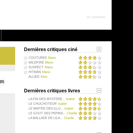
se connecter
Dernières critiques ciné
COUTURES
Manu
WILDFIRE
Manu
SUSPECT
Manu
HITMAN
Manu
ALLIED
Elvis
(0)
Dernières critiques livres
LA FIN DES MYSTERE...
Isabel
LE CHUCHOTEUR
Isabel
LE MAITRE DES ILLU...
Isabel
LE GOUT DES PEPINS...
Charlie
LA BALLADE DE LILA...
Charlie